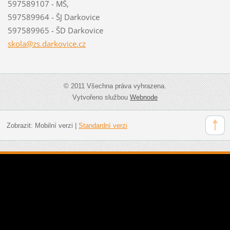
597589107 - MŠ,
597589964 - ŠJ Darkovice
597589965 - ŠD Darkovice
skola@zs
.darkovi
ce.cz
© 2011 Všechna práva vyhrazena.
Vytvořeno službou
Webnode
Zobrazit:
Mobilní verzi
|
Standardní verzi