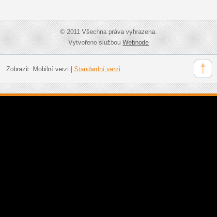
© 2011 Všechna práva vyhrazena.
Vytvořeno službou
Webnode
Zobrazit:
Mobilní verzi
|
Standardní verzi