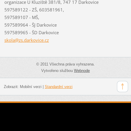
organizace U Kluziště 381/8, 747 17 Darkovice
597589122 - ZŠ, 603581961,
597589107 - MŠ,
597589964 - ŠJ Darkovice
597589965 - ŠD Darkovice
skola@zs
.darkovi
ce.cz
© 2011 Všechna práva vyhrazena.
Vytvořeno službou
Webnode
Zobrazit:
Mobilní verzi
|
Standardní verzi