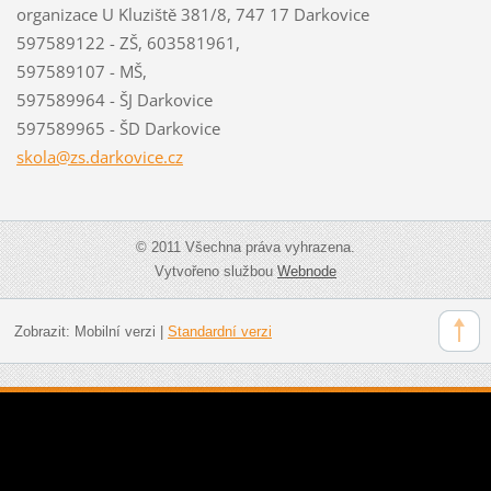
organizace U Kluziště 381/8, 747 17 Darkovice
597589122 - ZŠ, 603581961,
597589107 - MŠ,
597589964 - ŠJ Darkovice
597589965 - ŠD Darkovice
skola@zs
.darkovi
ce.cz
© 2011 Všechna práva vyhrazena.
Vytvořeno službou
Webnode
Zobrazit:
Mobilní verzi
|
Standardní verzi