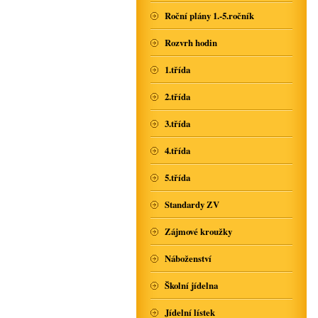
Roční plány 1.-5.ročník
Rozvrh hodin
1.třída
2.třída
3.třída
4.třída
5.třída
Standardy ZV
Zájmové kroužky
Náboženství
Školní jídelna
Jídelní lístek