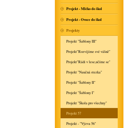
Projekt - Mléko do škol
Projekt - Ovoce do škol
Projekty
Projekt "Šablony III"
Projekt"Rozvíjíme své vášně"
Projekt"Rádi v lese,učíme se"
Projekt "Naučná stezka"
Projekt "Šablony II"
Projekt "Šablony I"
Projekt "Škola pro všechny"
Projekt 57
Projekt - "Výzva 56"