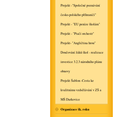
Projekt -"Společné poznávání
česko-polského příhraničí"
Projekt - "EU peníze školám"
Projekt - "Ptačí orchestr"
Projekt- "Angličtina hrou"
Doučování žáků škol - realizace
investice 3.2.3 národního plánu
obnovy
Projekt Šablon -Cesta ke
kvalitnímu vzdsělávání v ZŠ a
MŠ Darkovice
Organizace šk. roku