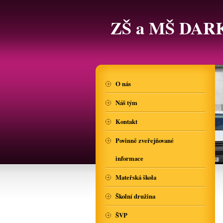
ZŠ a MŠ DAR
O nás
Náš tým
Kontakt
Povinně zveřejňované
informace
Mateřská škola
Školní družina
ŠVP