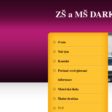
ZŠ a MŠ DAR
O nás
Náš tým
Kontakt
Povinně zveřejňované
informace
Mateřská škola
Školní družina
ŠVP