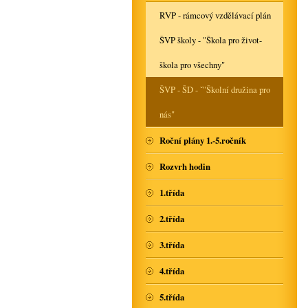
RVP - rámcový vzdělávací plán
ŠVP školy - "Škola pro život-
škola pro všechny"
ŠVP - ŠD - ˇ"Školní družina pro
nás"
Roční plány 1.-5.ročník
Rozvrh hodin
1.třída
2.třída
3.třída
4.třída
5.třída