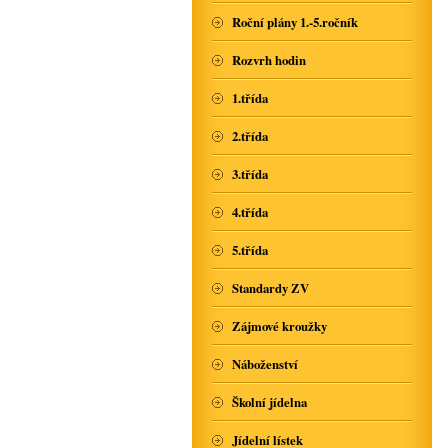
Roční plány 1.-5.ročník
Rozvrh hodin
1.třída
2.třída
3.třída
4.třída
5.třída
Standardy ZV
Zájmové kroužky
Náboženství
Školní jídelna
Jídelní lístek