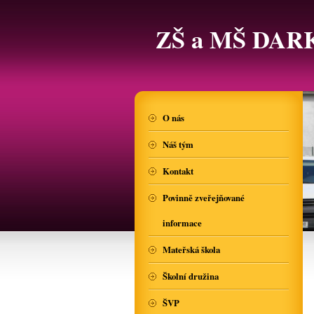
ZŠ a MŠ DAR
O nás
Náš tým
Kontakt
Povinně zveřejňované
informace
Mateřská škola
Školní družina
ŠVP