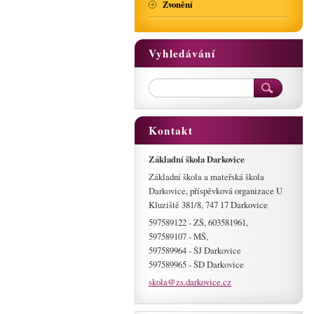
Zvonění
Vyhledávání
Kontakt
Základní škola Darkovice
Základní škola a mateřská škola
Darkovice, příspěvková organizace U
Kluziště 381/8, 747 17 Darkovice
597589122 - ZŠ, 603581961,
597589107 - MŠ,
597589964 - ŠJ Darkovice
597589965 - ŠD Darkovice
skola@zs
.darkovi
ce.cz