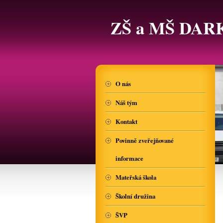
ZŠ a MŠ DAR
O nás
Náš tým
Kontakt
Povinně zveřejňované
informace
Mateřská škola
Školní družina
ŠVP