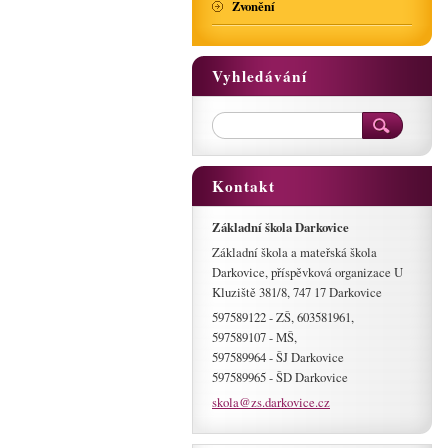
Zvonění
Vyhledávání
Kontakt
Základní škola Darkovice
Základní škola a mateřská škola
Darkovice, příspěvková organizace U
Kluziště 381/8, 747 17 Darkovice
597589122 - ZŠ, 603581961,
597589107 - MŠ,
597589964 - ŠJ Darkovice
597589965 - ŠD Darkovice
skola@zs
.darkovi
ce.cz