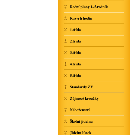
Roční plány 1.-5.ročník
Rozvrh hodin
1.třída
2.třída
3.třída
4.třída
5.třída
Standardy ZV
Zájmové kroužky
Náboženství
Školní jídelna
Jídelní lístek