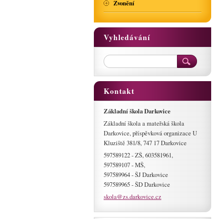
Zvonění
Vyhledávání
Kontakt
Základní škola Darkovice
Základní škola a mateřská škola
Darkovice, příspěvková organizace U
Kluziště 381/8, 747 17 Darkovice
597589122 - ZŠ, 603581961,
597589107 - MŠ,
597589964 - ŠJ Darkovice
597589965 - ŠD Darkovice
skola@zs
.darkovi
ce.cz