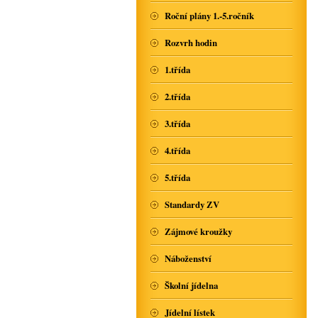
Roční plány 1.-5.ročník
Rozvrh hodin
1.třída
2.třída
3.třída
4.třída
5.třída
Standardy ZV
Zájmové kroužky
Náboženství
Školní jídelna
Jídelní lístek