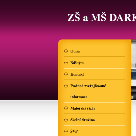
ZŠ a MŠ DAR
O nás
Náš tým
Kontakt
Povinně zveřejňované
informace
Mateřská škola
Školní družina
ŠVP