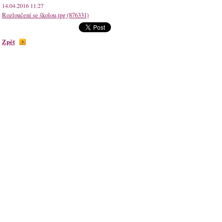
14.04.2016 11:27
Rozloučení se školou.jpg (876331)
Zpět