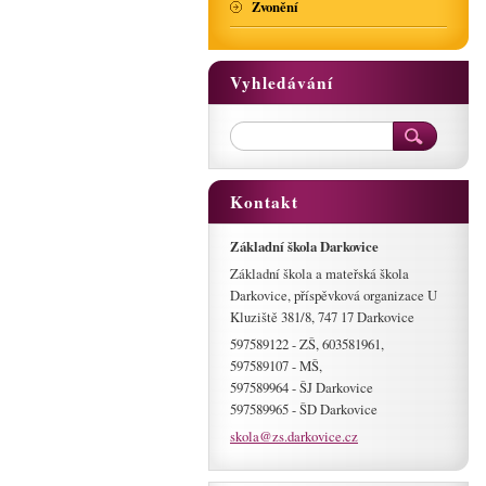
Zvonění
Vyhledávání
Kontakt
Základní škola Darkovice
Základní škola a mateřská škola
Darkovice, příspěvková organizace U
Kluziště 381/8, 747 17 Darkovice
597589122 - ZŠ, 603581961,
597589107 - MŠ,
597589964 - ŠJ Darkovice
597589965 - ŠD Darkovice
skola@zs
.darkovi
ce.cz