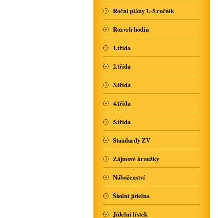
Roční plány 1.-5.ročník
Rozvrh hodin
1.třída
2.třída
3.třída
4.třída
5.třída
Standardy ZV
Zájmové kroužky
Náboženství
Školní jídelna
Jídelní lístek