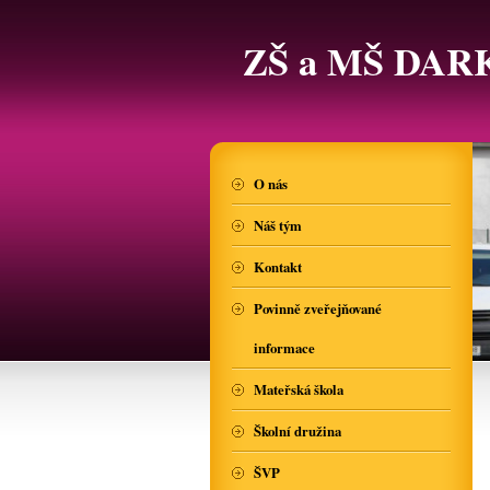
ZŠ a MŠ DAR
O nás
Náš tým
Kontakt
Povinně zveřejňované
informace
Mateřská škola
Školní družina
ŠVP