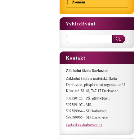
Zvonění
Vyhledávání
Kontakt
Základní škola Darkovice
Základní škola a mateřská škola
Darkovice, příspěvková organizace U
Kluziště 381/8, 747 17 Darkovice
597589122 - ZŠ, 603581961,
597589107 - MŠ,
597589964 - ŠJ Darkovice
597589965 - ŠD Darkovice
skola@zs
.darkovi
ce.cz