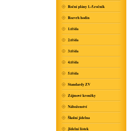
Roční plány 1.-5.ročník
Rozvrh hodin
1.třída
2.třída
3.třída
4.třída
5.třída
Standardy ZV
Zájmové kroužky
Náboženství
Školní jídelna
Jídelní lístek