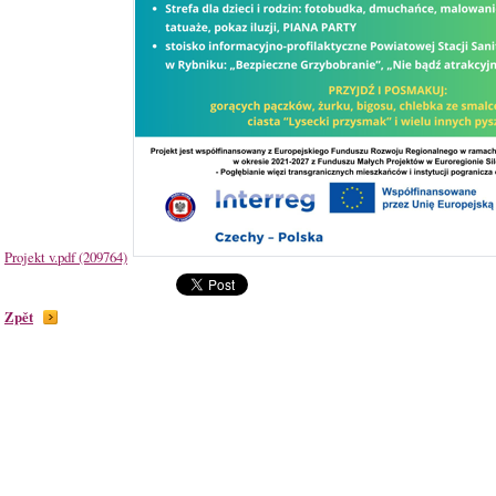
Projekt v.pdf (209764)
Zpět