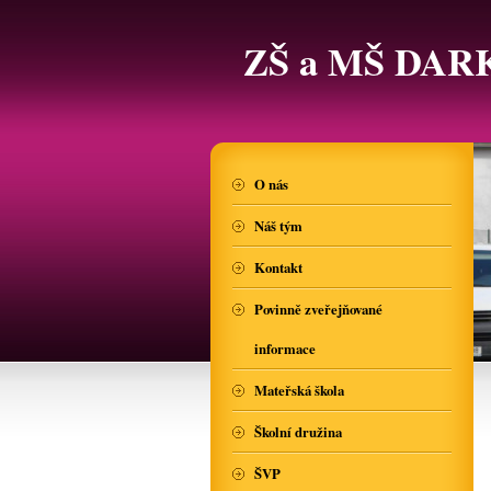
ZŠ a MŠ DAR
O nás
Náš tým
Kontakt
Povinně zveřejňované
informace
Mateřská škola
Školní družina
ŠVP