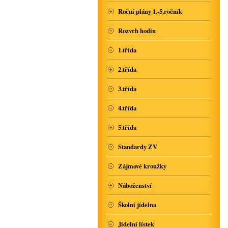
Roční plány 1.-5.ročník
Rozvrh hodin
1.třída
2.třída
3.třída
4.třída
5.třída
Standardy ZV
Zájmové kroužky
Náboženství
Školní jídelna
Jídelní lístek