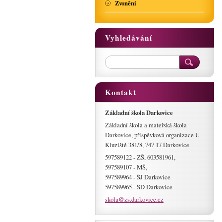
Zvonění
Vyhledávání
Kontakt
Základní škola Darkovice
Základní škola a mateřská škola
Darkovice, příspěvková organizace U
Kluziště 381/8, 747 17 Darkovice
597589122 - ZŠ, 603581961,
597589107 - MŠ,
597589964 - ŠJ Darkovice
597589965 - ŠD Darkovice
skola@zs
.darkovi
ce.cz