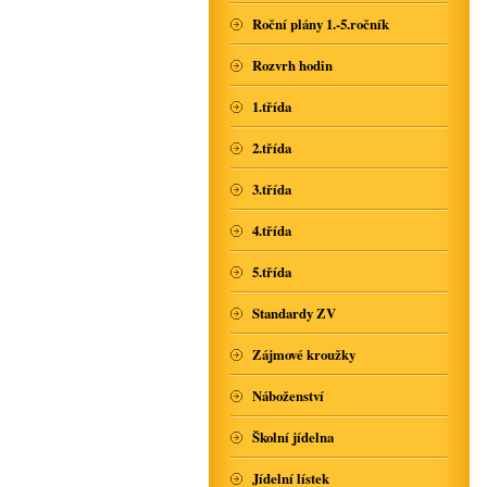
Roční plány 1.-5.ročník
Rozvrh hodin
1.třída
2.třída
3.třída
4.třída
5.třída
Standardy ZV
Zájmové kroužky
Náboženství
Školní jídelna
Jídelní lístek