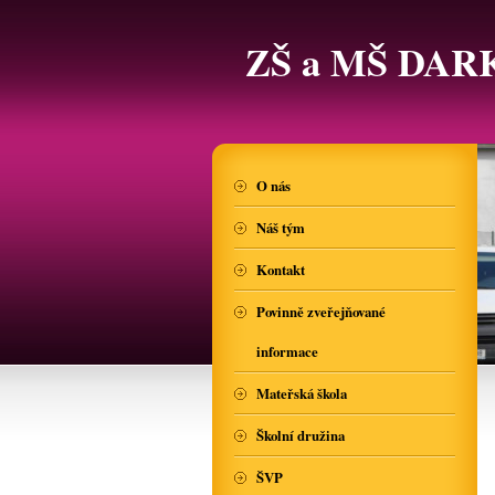
ZŠ a MŠ DAR
O nás
Náš tým
Kontakt
Povinně zveřejňované
informace
Mateřská škola
Školní družina
ŠVP