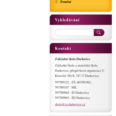
Zvonění
Vyhledávání
Kontakt
Základní škola Darkovice
Základní škola a mateřská škola
Darkovice, příspěvková organizace U
Kluziště 381/8, 747 17 Darkovice
597589122 - ZŠ, 603581961,
597589107 - MŠ,
597589964 - ŠJ Darkovice
597589965 - ŠD Darkovice
skola@zs
.darkovi
ce.cz