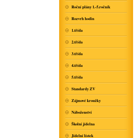
Roční plány 1.-5.ročník
Rozvrh hodin
1.třída
2.třída
3.třída
4.třída
5.třída
Standardy ZV
Zájmové kroužky
Náboženství
Školní jídelna
Jídelní lístek