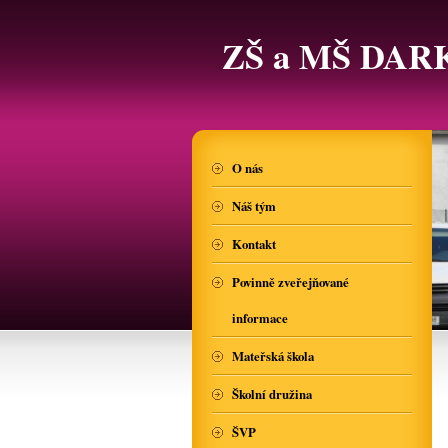
ZŠ a MŠ DAR
O nás
Náš tým
Kontakt
Povinně zveřejňované
informace
Mateřská škola
Školní družina
ŠVP