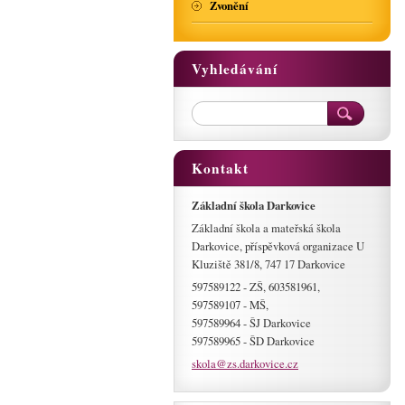
Zvonění
Vyhledávání
Kontakt
Základní škola Darkovice
Základní škola a mateřská škola
Darkovice, příspěvková organizace U
Kluziště 381/8, 747 17 Darkovice
597589122 - ZŠ, 603581961,
597589107 - MŠ,
597589964 - ŠJ Darkovice
597589965 - ŠD Darkovice
skola@zs
.darkovi
ce.cz