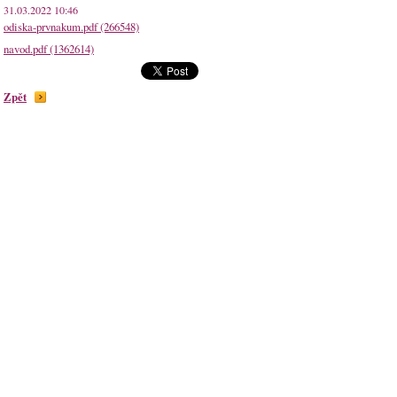
31.03.2022 10:46
odiska-prvnakum.pdf (266548)
navod.pdf (1362614)
Zpět