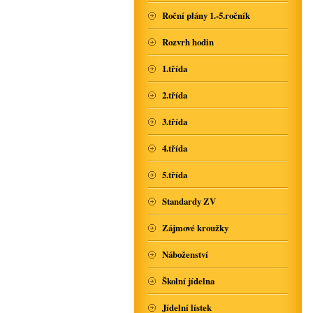
Roční plány 1.-5.ročník
Rozvrh hodin
1.třída
2.třída
3.třída
4.třída
5.třída
Standardy ZV
Zájmové kroužky
Náboženství
Školní jídelna
Jídelní lístek