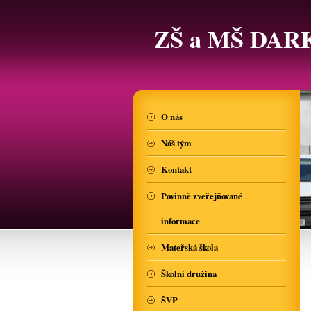
ZŠ a MŠ DAR
O nás
Náš tým
Kontakt
Povinně zveřejňované
informace
Mateřská škola
Školní družina
ŠVP