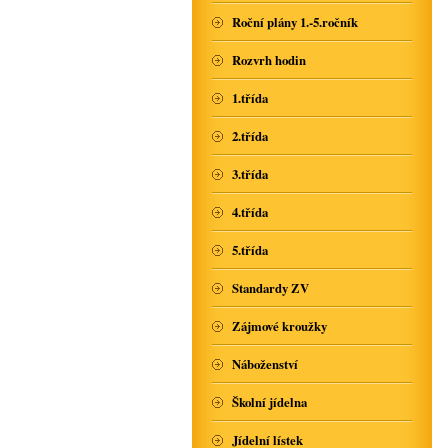
Roční plány 1.-5.ročník
Rozvrh hodin
1.třída
2.třída
3.třída
4.třída
5.třída
Standardy ZV
Zájmové kroužky
Náboženství
Školní jídelna
Jídelní lístek