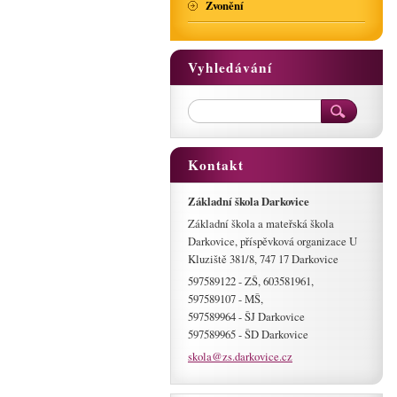
Zvonění
Vyhledávání
Kontakt
Základní škola Darkovice
Základní škola a mateřská škola
Darkovice, příspěvková organizace U
Kluziště 381/8, 747 17 Darkovice
597589122 - ZŠ, 603581961,
597589107 - MŠ,
597589964 - ŠJ Darkovice
597589965 - ŠD Darkovice
skola@zs
.darkovi
ce.cz