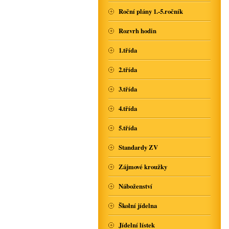
Roční plány 1.-5.ročník
Rozvrh hodin
1.třída
2.třída
3.třída
4.třída
5.třída
Standardy ZV
Zájmové kroužky
Náboženství
Školní jídelna
Jídelní lístek