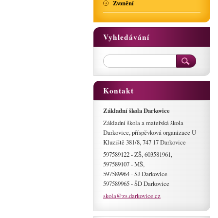
Zvonění
Vyhledávání
Kontakt
Základní škola Darkovice
Základní škola a mateřská škola
Darkovice, příspěvková organizace U
Kluziště 381/8, 747 17 Darkovice
597589122 - ZŠ, 603581961,
597589107 - MŠ,
597589964 - ŠJ Darkovice
597589965 - ŠD Darkovice
skola@zs
.darkovi
ce.cz