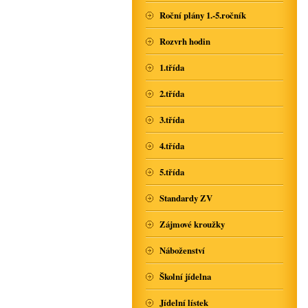
Roční plány 1.-5.ročník
Rozvrh hodin
1.třída
2.třída
3.třída
4.třída
5.třída
Standardy ZV
Zájmové kroužky
Náboženství
Školní jídelna
Jídelní lístek