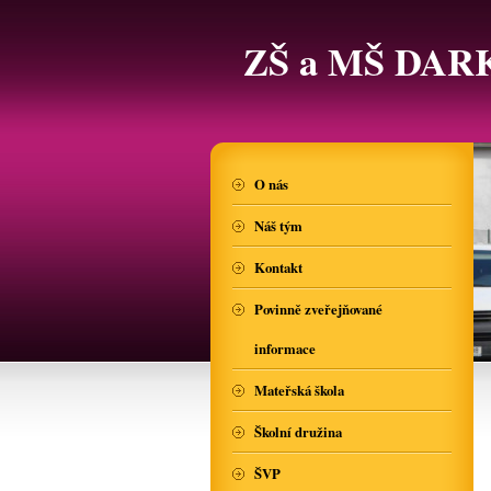
ZŠ a MŠ DAR
O nás
Náš tým
Kontakt
Povinně zveřejňované
informace
Mateřská škola
Školní družina
ŠVP